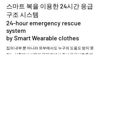
스마트 복을 이용한 24시간 응급
구조 시스템
24-hour emergency rescue
system
by Smart Wearable clothes
집의 내부 뿐 아니라 외부에서도 누구의 도움도 받지 못
하는 상황에서 신체의 문제 발생시 즉시 응급신호를 발
생시켜서 귀중한 생명을 지켜 줍니다.
​치매환자의 가출이나 심장병, 뇌졸중 질환의 발생시 조
치등에도 큰 도움이 됩니다.
It saves precious lives by immediately
generating an emergency signal in the event
of a physical problem, both inside and
outside the home, when no one is available
to help.
It is also very helpful in the event of a
dementia patient wandering away, heart