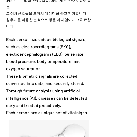
(EKG),
뇌파
(EEG),
맥박, 혈압, 체온, 산소포화도 등
등
​그 생체신호들을 모아서 데이터화 하고 저장합니다.
향후A.I를 이용한 분석으로 병을 미리 알아내고 치료합
니다.
Each person has unique biological signals,
such as electrocardiograms (EKG),
electroencephalograms (EEG), pulse rate,
blood pressure, body temperature, and
oxygen saturation.
These biometric signals are collected,
converted into data, and securely stored.
Through future analysis using artificial
intelligence (AI), diseases can be detected
early and treated proactively.
Each person has a unique set of vital signs.